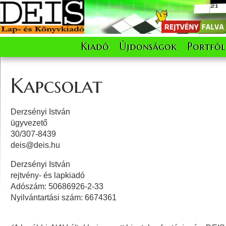
Kiadó
Újdonságok
Portfól
Kapcsolat
Derzsényi István
ügyvezető
30/307-8439
deis@deis.hu
Derzsényi István
rejtvény- és lapkiadó
Adószám: 50686926-2-33
Nyilvántartási szám: 6674361