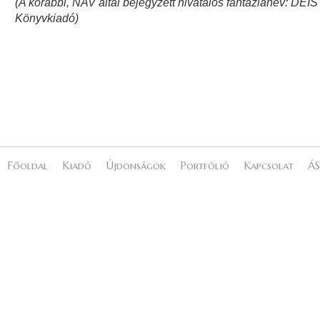
(A korábbi, NAV által bejegyzett hivatalos fantázianév: DEIS
Könyvkiadó)
Főoldal
Kiadó
Újdonságok
Portfólió
Kapcsolat
ÁS