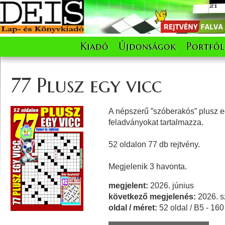
Kiadó
Újdonságok
Portfól
77 Plusz egy vicc
A népszerű ”szóberakós” plusz e
feladványokat tartalmazza.
52 oldalon 77 db rejtvény.
Megjelenik 3 havonta.
megjelent:
2026. június
következő megjelenés:
2026. s
oldal / méret:
52 oldal / B5 - 16