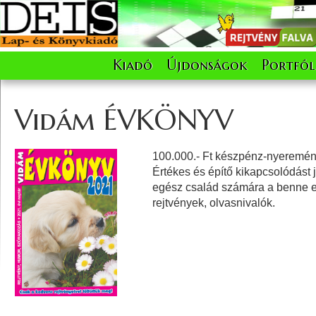
Kiadó
Újdonságok
Portfól
Vidám ÉVKÖNYV
100.000.- Ft készpénz-nyeremén
Értékes és építő kikapcsolódást 
egész család számára a benne e
rejtvények, olvasnivalók.