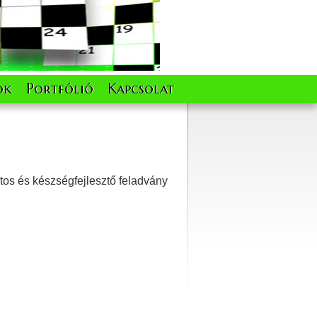
ok
Portfólió
Kapcsolat
atos és készségfejlesztő feladvány