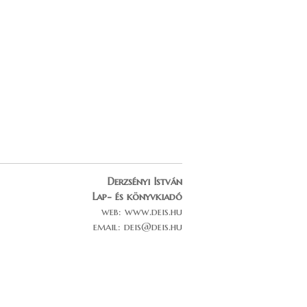
Derzsényi István
Lap- és könyvkiadó
web: www.deis.hu
email: deis@deis.hu