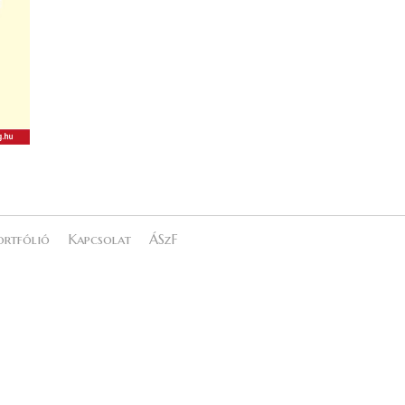
ortfólió
Kapcsolat
ÁSzF