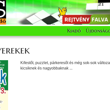
Kiadó
Újdonság
erekek
Kifestőt, puzzlet, párkeresőt és még sok-sok változ
kicsiknek és nagyobbaknak ...