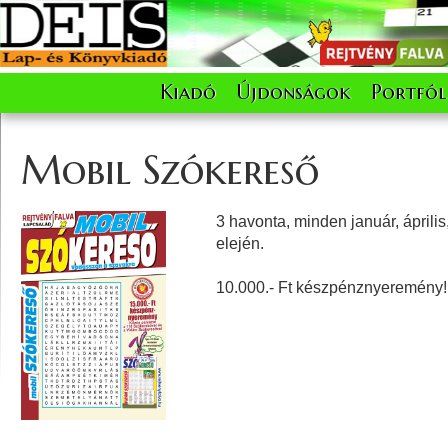
Kiadó
Újdonságok
Portfól
Mobil Szókereső
3 havonta, minden január, április,
elején.
10.000.- Ft készpénznyeremény!