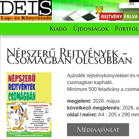
Kiadó
Újdonságok
Portfól
Népszerű Rejtvények -
Csomagban olcsóbban
Ajándék rejtvénykönyvekkel és 
csomagban kapható.
Minimum 500 feladvány a csom
megjelent:
2026. május
következő megjelenés:
2026. a
oldal / méret:
A4 - 205 x 290 m
Médiaajánlat